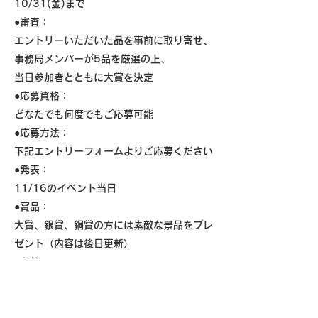
10/31(金)まで
●審査：
エントリーいただいた品を事前に取り寄せ、
事務局メンバーが5品を厳選の上、
当日参加者とともに大賞を決定
●応募資格：
どなたでも何度でもご応募可能
●応募方法：
下記エントリーフォームよりご応募ください
●発表：
11/16のイベント当日
●賞品：
大賞、銀賞、銅賞の方には素敵な景品をプレ
ゼント（内容は後日更新）
●主催：
東京お米サロン運営メンバー
●後援：
FOOD FIELD CREATIVE