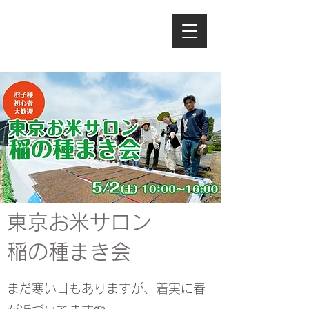
今年も開催！
東京お米サロン
稲の種まき会
まだ寒い日もありますが、着実に春