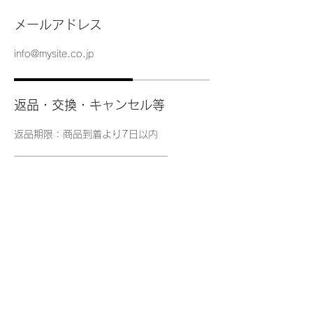
メールアドレス
info@mysite.co.jp
返品・交換・キャンセル等
返品期限：商品到着より7日以内
返品時の送料負担：初期不良の場合は
当店負担、お客様都合の場合はお客様
にて送料をご負担ください。
資格・免許